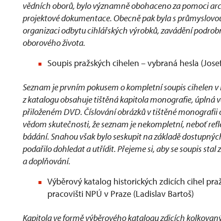
vědních oborů, bylo významně obohaceno za pomoci arch
projektové dokumentace. Obecně pak byla s průmyslovo
organizaci odbytu cihlářských výrobků, zavádění podrobný
oborového života.
Soupis pražských cihelen – vybraná hesla (Jose
Seznam je prvním pokusem o kompletní soupis cihelen v
z katalogu obsahuje tištěná kapitola monografie, úplná 
přiloženém DVD. Číslování obrázků v tištěné monografii o
vědom skutečnosti, že seznam je nekompletní, neboť refl
bádání. Snahou však bylo seskupit na základě dostupnýc
podařilo dohledat a utřídit. Přejeme si, aby se soupis st
a doplňování.
Výběrový katalog historických zdicích cihel 
pracovišti NPÚ v Praze (Ladislav Bartoš)
Kapitola ve formě výběrového katalogu zdicích kolkovanýc