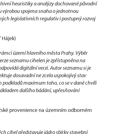
ivní heuristiky a analýzy dochované původní
u výrobou spojena snaha o jednotnou
ch legislativních regulativ i postupný rozvoj
f Hájek)
 rámci území hlavního města Prahy. Výběr
verze seznamu cihelen je zpřístupněna na
dpovídá digitální verzi. Autor seznamu si je
ektuje dosavadní ne zcela uspokojivý stav
h podkladů maximum toho, co se v dané chvíli
al základem dalšího bádání, upřesňování
pražské provenience na územním odborném
h cihel představuje jádro sbírky stavební