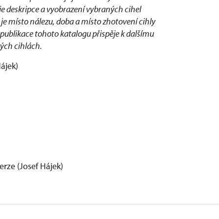
e deskripce a vyobrazení vybraných cihel
 je místo nálezu, doba a místo zhotovení cihly
e i publikace tohoto katalogu přispěje k dalšímu
ých cihlách.
ájek)
rze (Josef Hájek)