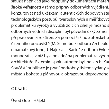
sloužit například jako podpůrný dokumentační materiál
široké veřejnosti v rámci příprav odborných vyjádření
konzultovat nad ukázkami autentických dobových sta
technologických postupů, tvaroslovných a měřítkových
problematiku výroby a využití zdicích cihel je možno 
odborných vědních disciplín, byl původní úzký záměr
přepracován a rozšířen. Za pomoci širšího autorského
územního pracoviště (M. Semerád z odboru Archeolog
o památkový fond, J. Hájek a L. Bartoš z odboru Evide
monografie, v níž byla pojednána problematika výroby a
architektuře. Externím spoluautorem byl Ing. arch. Kare
Součástí publikace je první podrobný tiskem vydaný 
města s bohatou plánovou a obrazovou doprovodno
Obsah:
Úvod (Josef Hájek)