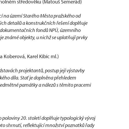
rcholném středověku (Matouš Semerád)
kací na území Starého Města pražského od
kých detailů a konstrukčních řešení doplňuje
z dokumentačních fondů NPÚ, územního
 známé objekty, u nichž se uplatňují prvky
 Koberová, Karel Kibic ml.)
stavách projektantů, postup její výstavby
kého díla. Stať je doplněna přehledem
edmětné památky a nálezů s těmito pracemi
o poloviny 20. století doplňuje typologický vývoj
oto shrnutí, reflektující množství poznatků řady