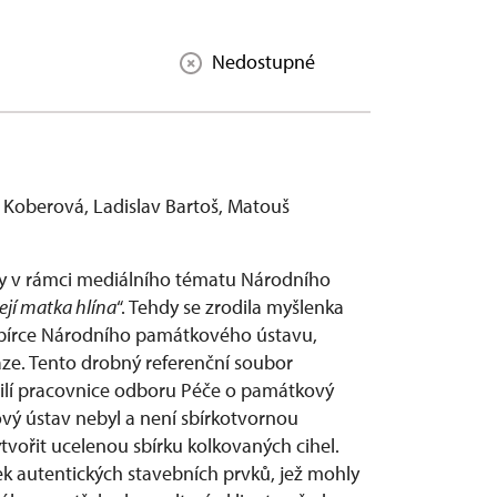
Nedostupné
a Koberová, Ladislav Bartoš, Matouš
ly v rámci mediálního tématu Národního
její matka hlína
“. Tehdy se zrodila myšlenka
 sbírce Národního památkového ústavu,
e. Tento drobný referenční soubor
silí pracovnice odboru Péče o památkový
vý ústav nebyl a není sbírkotvornou
vytvořit ucelenou sbírku kolkovaných cihel.
ek autentických stavebních prvků, jež mohly