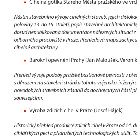
Cihelná gotika Starého Města pražského ve v
Nástin stavebního vývoje cihelných staveb, jejich dislo
poloviny 13. do 15. století, popis stavebně architektonic
dosud nepublikovaná dokumentace nálezových situací 
odborného pracoviště v Praze. Přehledová mapa zachycuje
cihelné architektury.
Barokní opevnění Prahy (Jan Maloušek, Veronika
Přehled vývoje podoby pražské bastionové pevnosti v před
s důrazem na stavební stránku tohoto vojensko-inženýrs
novodobých stavebních zásahů do dochovaných částí př
souvisejícími.
Výroba zdicích cihel v Praze (Josef Hájek)
Historický přehled produkce zdicích cihel v Praze od 14. d
cihlářských pecí a přidružených technologických utilit. T