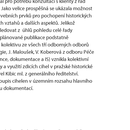
 pro potřebu konzultací s klienty z řad
. Jako velice prospěšná se ukázala možnost
vebních prvků pro pochopení historických
 vztahů a dalších aspektů. Jelikož
sledovat z úhlů pohledu celé řady
 plánované publikace podstatně
 kolektivu ze všech tří odborných odborů
ie, J. Maloušek, V. Koberová z odboru Péče
nce, dokumentace a IS) vznikla kolektivní
 využití zdicích cihel v pražské historické
l Kibic ml. z generálního ředitelství.
soupis cihelen v územním rozsahu hlavního
u dokumentací.