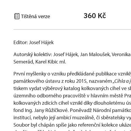
360 Kč
Tištěná verze
Editor: Josef Hájek
Autorský kolektiv: Josef Hájek, Jan Maloušek, Veronik
Semerád, Karel Kibic ml.
První myšlenky o vzniku předkládané publikace vznik
památkového ústavu z roku 2015, nazvaném „
Cihla a 
tiskem vydat výběrový katalog kolkovaných cihel ve
územního odborného pracoviště v hlavním městě Praz
kolkovaných zdicích cihel vznikl díky dlouholetému ú
fond Ing. Jany Růžičkové. Poněvadž Národní památko
institucí, nebylo její ambicí muzeálně, či sběratelsky 
Soubor byl chápán spíše jako referenční kolekce ukáz