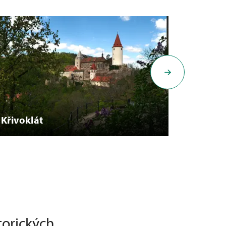
Křivoklát
Karlšte
torických