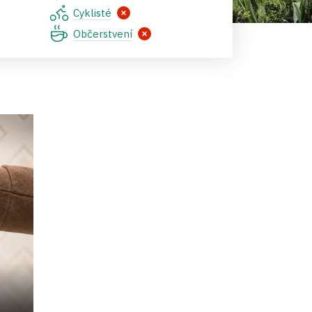
Cyklisté
Občerstvení