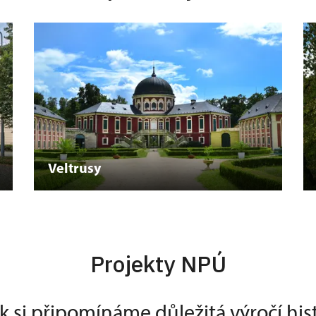
Veltrusy
Projekty NPÚ
k si připomínáme důležitá výročí his