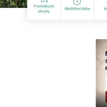
Prohlídkové
Návštěvní doba
V
okruhy