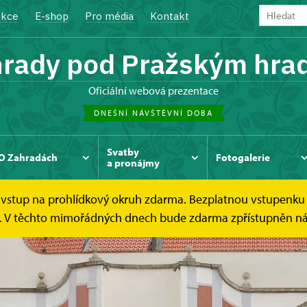
kce
E-shop
Pro média
Kontakt
rady pod Pražským hr
oficiální webová prezentace
DNEŠNÍ NÁVŠTĚVNÍ DOBA
Svatby
O Zahradách
Fotogalerie
a pronájmy
e vstup na prohlídkový okruh zdarma. Bezplatnou vstupenku 
á. V těchto mimořádných dnech bude zdarma zpřístupněn náv