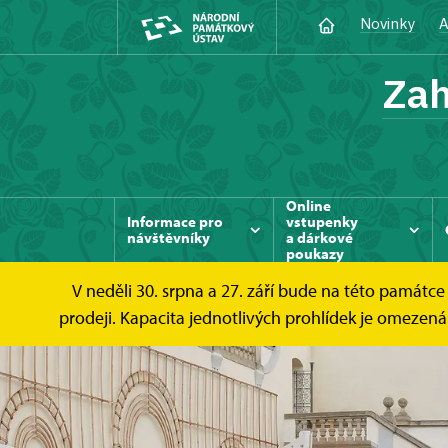
Novinky
A
Zah
Online
Informace pro
vstupenky
návštěvníky
a dárkové
poukazy
V neděli 30. srpna a 27. září bude na této památc
prodeji. Kapacita jednotlivých prohlídek je omezen