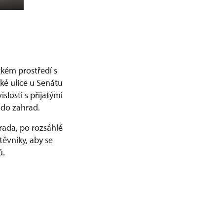
ckém prostředí s
ké ulice u Senátu
losti s přijatými
 do zahrad.
rada, po rozsáhlé
ěvníky, aby se
ů.