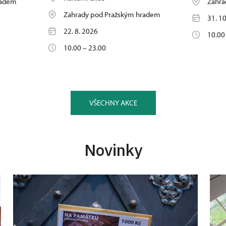
radem
Zahra
Zahrady pod Pražským hradem
31. 1
22. 8. 2026
10.00
10.00 – 23.00
VŠECHNY AKCE
Novinky