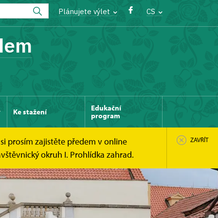
Plánujete výlet
CS
adem
Edukační
Ke stažení
program
si prosím zajistěte předem v online
ZAVŘÍT
štěvnický okruh I. Prohlídka zahrad.