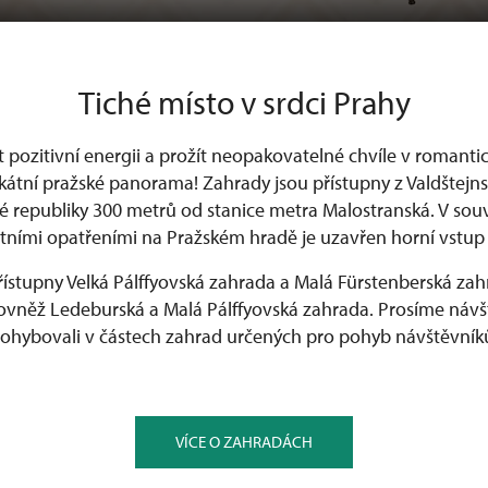
Tiché místo v srdci Prahy
t pozitivní energii a prožít neopakovatelné chvíle v romanti
átní pražské panorama! Zahrady jsou přístupny z Valdštejns
 republiky 300 metrů od stanice metra Malostranská. V souvis
ními opatřeními na Pražském hradě je uzavřen horní vstup
přístupny Velká Pálffyovská zahrada a Malá Fürstenberská zah
rovněž Ledeburská a Malá Pálffyovská zahrada. Prosíme návšt
ohybovali v částech zahrad určených pro pohyb návštěvník
VÍCE O ZAHRADÁCH