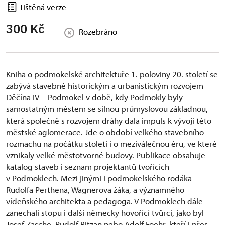
Tištěná verze
300 Kč
Rozebráno
​Kniha o podmokelské architektuře 1. poloviny 20. století se
zabývá stavebně historickým a urbanistickým rozvojem
Děčína IV – Podmokel v době, kdy Podmokly byly
samostatným městem se silnou průmyslovou základnou,
která společně s rozvojem dráhy dala impuls k vývoji této
městské aglomerace. Jde o období velkého stavebního
rozmachu na počátku století i o meziválečnou éru, ve které
vznikaly velké městotvorné budovy. Publikace obsahuje
katalog staveb i seznam projektantů tvořících
v Podmoklech. Mezi jinými i podmokelského rodáka
Rudolfa Perthena, Wagnerova žáka, a významného
vídeňského architekta a pedagoga. V Podmoklech dále
zanechali stopu i další německy hovořící tvůrci, jako byl
Josef Zasche, Rudolf Bitzan nebo Adolf Foehr, kteří i přes