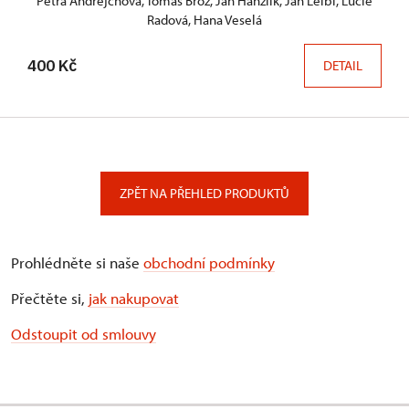
Petra Andrejchová, Tomáš Brož, Jan Hanzlík, Jan Leibl, Lucie
Radová, Hana Veselá
400 Kč
DETAIL
ZPĚT NA PŘEHLED PRODUKTŮ
Prohlédněte si naše
obchodní podmínky
Přečtěte si,
jak nakupovat
Odstoupit od smlouvy