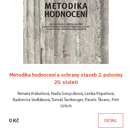
Metodika hodnocení a ochrany staveb 2. poloviny
20. století
Renata Vrabelová, Naďa Goryczková, Lenka Popelová,
Radomíra Sedláková, Tomáš Šenberger, Pavelc Škranc, Petr
Urlich
0 Kč
DETAIL