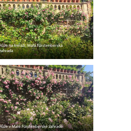
Růže na treláži, Malá Fürstenberská
zahrada
Růže v Malé Fürstenberské zahradě