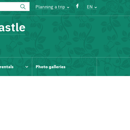
Planning a trip
EN
astle
rentals
Photo galleries