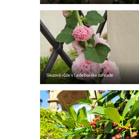
Slezová růže v Ledeburské zahradě