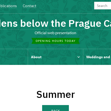
blications
Contact
ens below the Prague C
Official web presentation
OPENING HOURS TODAY
s
About
Weddings and 
Summer
BACK