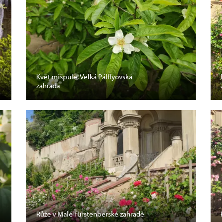
Květ mišpule, Velká Pálffyovská
zahrada
Růže v Malé Fürstenberské zahradě