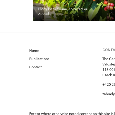
Plody bobkovišně, Kolovratská
zahrada
CONT
Home
Publications
The Gar
Valdšte
Contact
118 00 
Czech R
+420 2
zahrad
Except where otherwise noted content on this site i