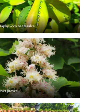
Kapky vody na třezalce
Květ jírovce