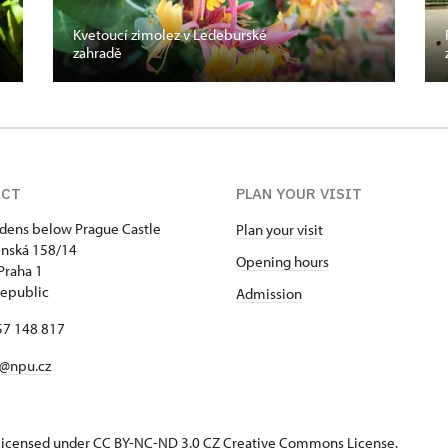
Kvetoucí zimolez v Ledeburské
zahradě
ACT
PLAN YOUR VISIT
dens below Prague Castle
Plan your visit
jnská 158/14
Opening hours
Praha 1
epublic
Admission
57 148 817
y@npu.cz
s licensed under CC BY-NC-ND 3.0 CZ
Creative Commons License
.