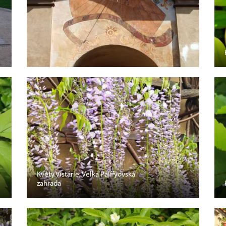
Květy Vistárie, Velká Pálffyovská
zahrada