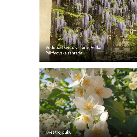
Vodopád květů vistárie, Velká
Pálffyovská zahrada
Květ trojpuku